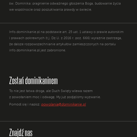
św. Dominika: pragnienie odważnego głoszenia Boga, budowanie życia
we wspólnocie oraz poszukiwania prawdy w świecie.
Info.dominikanie.pl na podstawie art. 25 ust. 1 ustawy o prawie autorskim
i prawach pokrewnych (t.j. Dz.U. z 2016 r. poz. 666) wyraźnie zastrzega,
że dalsze rozpowszechnianie artykułów zamieszczonych na portalu
info.dominikanie.pl jest zabronione.
Zostań dominikaninem
To nie jest łatwa droga, ale Duch Święty wlewa razem
z powołaniem moc i odwagę. My już podjęliśmy wyzwanie.
powolania@dominikanie.pl
Pomódl się i napisz:
Znajdź nas