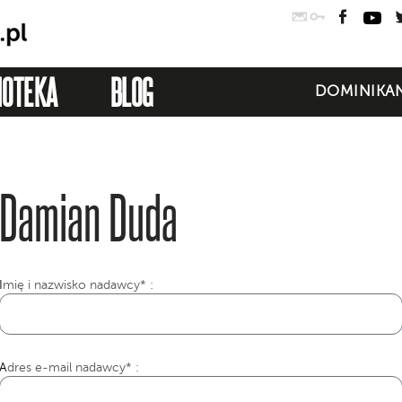
Poczta
Logowanie
Faceb
Yo
IOTEKA
BLOG
DOMINIKAN
Damian Duda
I
mię i nazwisko nadawcy* :
Adres e-mail nadawcy* :