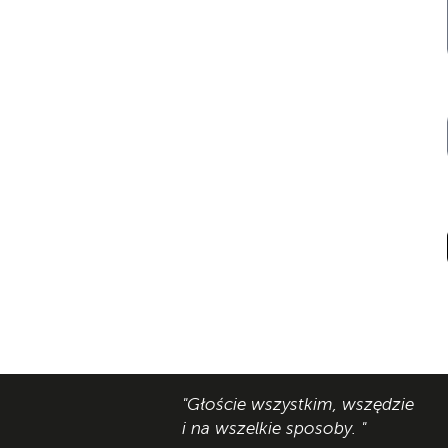
"Głoście wszystkim, wszędzie
i na wszelkie sposoby. "