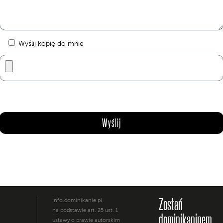
Wyślij kopię do mnie
Zostań
Info.dominikanie.pl
na podstawie art. 25 ust. 1
dominikaninem
ustawy o prawie autorskim