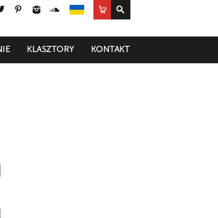
ook
uTube
Twitter
Pinterest
Instagram
SoundCloud
Sklep
UA
IE
KLASZTORY
KONTAKT