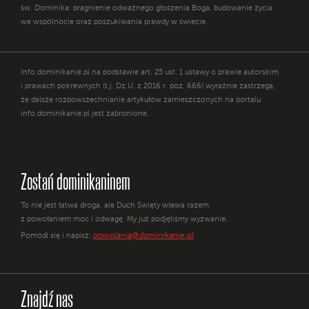
św. Dominika: pragnienie odważnego głoszenia Boga, budowanie życia
we wspólnocie oraz poszukiwania prawdy w świecie.
Info.dominikanie.pl na podstawie art. 25 ust. 1 ustawy o prawie autorskim
i prawach pokrewnych (t.j. Dz.U. z 2016 r. poz. 666) wyraźnie zastrzega,
że dalsze rozpowszechnianie artykułów zamieszczonych na portalu
info.dominikanie.pl jest zabronione.
Zostań dominikaninem
To nie jest łatwa droga, ale Duch Święty wlewa razem
z powołaniem moc i odwagę. My już podjęliśmy wyzwanie.
powolania@dominikanie.pl
Pomódl się i napisz:
Znajdź nas