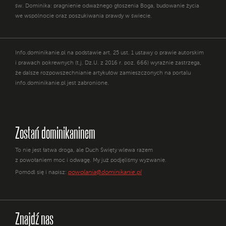
św. Dominika: pragnienie odważnego głoszenia Boga, budowanie życia
we wspólnocie oraz poszukiwania prawdy w świecie.
Info.dominikanie.pl na podstawie art. 25 ust. 1 ustawy o prawie autorskim
i prawach pokrewnych (t.j. Dz.U. z 2016 r. poz. 666) wyraźnie zastrzega,
że dalsze rozpowszechnianie artykułów zamieszczonych na portalu
info.dominikanie.pl jest zabronione.
Zostań dominikaninem
To nie jest łatwa droga, ale Duch Święty wlewa razem
z powołaniem moc i odwagę. My już podjęliśmy wyzwanie.
powolania@dominikanie.pl
Pomódl się i napisz:
Znajdź nas