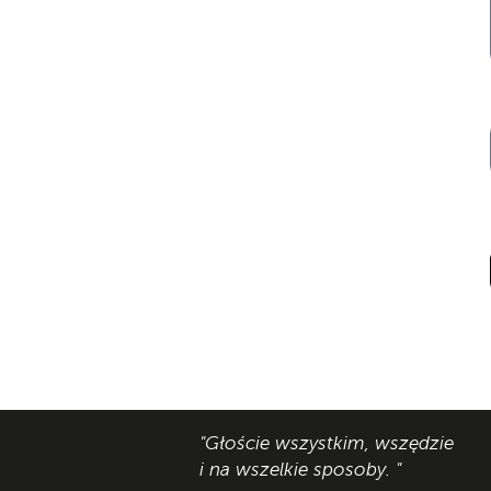
"Głoście wszystkim, wszędzie
i na wszelkie sposoby. "