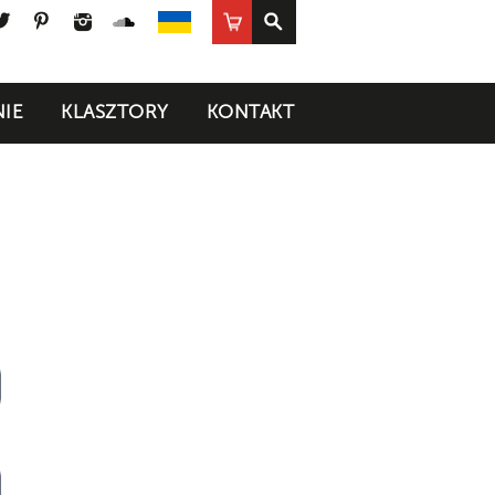
ook
uTube
Twitter
Pinterest
Instagram
SoundCloud
Sklep
UA
IE
KLASZTORY
KONTAKT