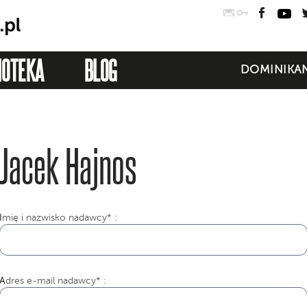
Poczta
Logowanie
Faceb
Yo
IOTEKA
BLOG
DOMINIKAN
Jacek Hajnos
I
mię i nazwisko nadawcy* :
Adres e-mail nadawcy* :