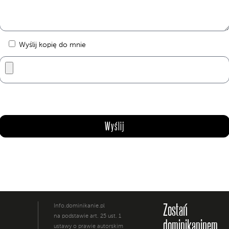
Wyślij kopię do mnie
Zostań
Info.dominikanie.pl
na podstawie art. 25 ust. 1
dominikaninem
ustawy o prawie autorskim