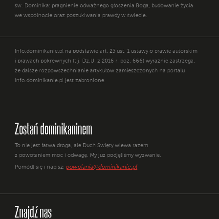
św. Dominika: pragnienie odważnego głoszenia Boga, budowanie życia
we wspólnocie oraz poszukiwania prawdy w świecie.
Info.dominikanie.pl na podstawie art. 25 ust. 1 ustawy o prawie autorskim
i prawach pokrewnych (t.j. Dz.U. z 2016 r. poz. 666) wyraźnie zastrzega,
że dalsze rozpowszechnianie artykułów zamieszczonych na portalu
info.dominikanie.pl jest zabronione.
Zostań dominikaninem
To nie jest łatwa droga, ale Duch Święty wlewa razem
z powołaniem moc i odwagę. My już podjęliśmy wyzwanie.
powolania@dominikanie.pl
Pomódl się i napisz:
Znajdź nas