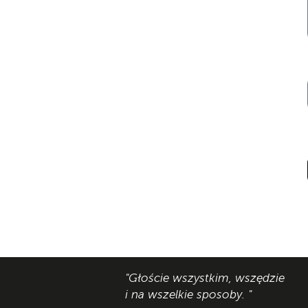
"Głoście wszystkim, wszędzie
i na wszelkie sposoby. "