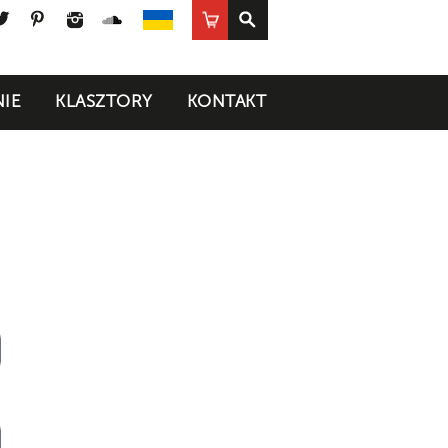
ook
uTube
Twitter
Pinterest
Instagram
SoundCloud
Sklep
UA
IE
KLASZTORY
KONTAKT