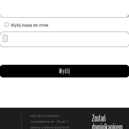
Wyślij kopię do mnie
Zostań
Info.dominikanie.pl
na podstawie art. 25 ust. 1
dominikaninem
ustawy o prawie autorskim