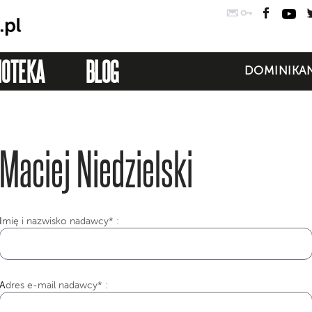
Poczta
Logowanie
Faceb
Yo
IOTEKA
BLOG
DOMINIKAN
Maciej Niedzielski
I
mię i nazwisko nadawcy* :
Adres e-mail nadawcy* :