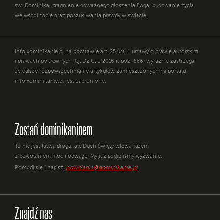
św. Dominika: pragnienie odważnego głoszenia Boga, budowanie życia
we wspólnocie oraz poszukiwania prawdy w świecie.
Info.dominikanie.pl na podstawie art. 25 ust. 1 ustawy o prawie autorskim
i prawach pokrewnych (t.j. Dz.U. z 2016 r. poz. 666) wyraźnie zastrzega,
że dalsze rozpowszechnianie artykułów zamieszczonych na portalu
info.dominikanie.pl jest zabronione.
Zostań dominikaninem
To nie jest łatwa droga, ale Duch Święty wlewa razem
z powołaniem moc i odwagę. My już podjęliśmy wyzwanie.
powolania@dominikanie.pl
Pomódl się i napisz:
Znajdź nas