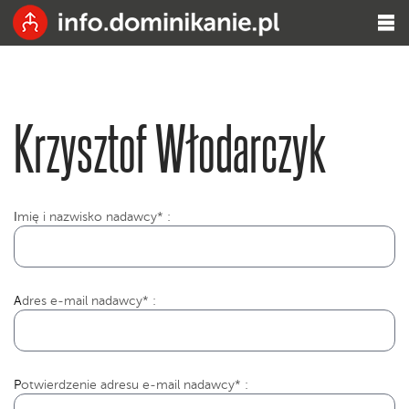
Krzysztof Włodarczyk
I
mię i nazwisko nadawcy* :
Adres e-mail nadawcy* :
Potwierdzenie adresu e-mail nadawcy* :