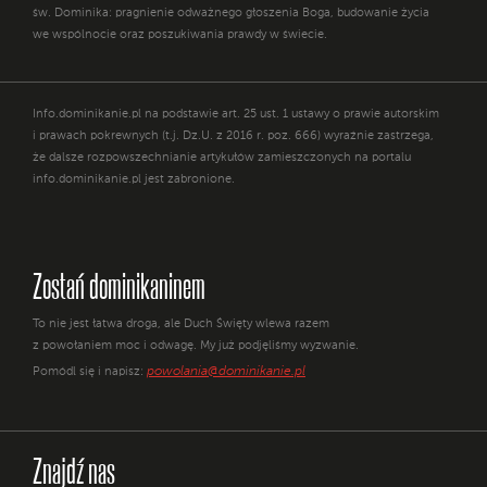
św. Dominika: pragnienie odważnego głoszenia Boga, budowanie życia
we wspólnocie oraz poszukiwania prawdy w świecie.
Info.dominikanie.pl na podstawie art. 25 ust. 1 ustawy o prawie autorskim
i prawach pokrewnych (t.j. Dz.U. z 2016 r. poz. 666) wyraźnie zastrzega,
że dalsze rozpowszechnianie artykułów zamieszczonych na portalu
info.dominikanie.pl jest zabronione.
Zostań dominikaninem
To nie jest łatwa droga, ale Duch Święty wlewa razem
z powołaniem moc i odwagę. My już podjęliśmy wyzwanie.
powolania@dominikanie.pl
Pomódl się i napisz:
Znajdź nas