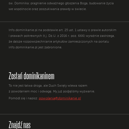
św. Dominika: pragnienie odważnego głoszenia Boga, budowanie życia
we wspólnocie oraz poszukiwania prawdy w świecie.
Info.dominikanie.pl na podstawie art. 25 ust. 1 ustawy o prawie autorskim
i prawach pokrewnych (t.j. Dz.U. z 2016 r. poz. 666) wyraźnie zastrzega,
że dalsze rozpowszechnianie artykułów zamieszczonych na portalu
info.dominikanie.pl jest zabronione.
Zostań dominikaninem
To nie jest łatwa droga, ale Duch Święty wlewa razem
z powołaniem moc i odwagę. My już podjęliśmy wyzwanie.
powolania@dominikanie.pl
Pomódl się i napisz:
Znajdź nas