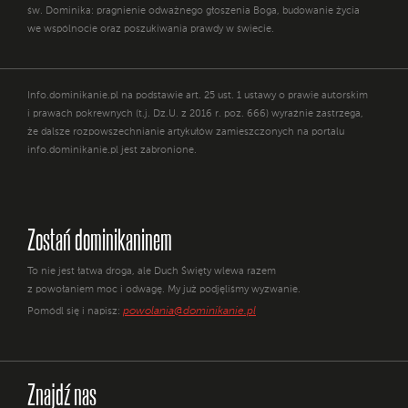
św. Dominika: pragnienie odważnego głoszenia Boga, budowanie życia
we wspólnocie oraz poszukiwania prawdy w świecie.
Info.dominikanie.pl na podstawie art. 25 ust. 1 ustawy o prawie autorskim
i prawach pokrewnych (t.j. Dz.U. z 2016 r. poz. 666) wyraźnie zastrzega,
że dalsze rozpowszechnianie artykułów zamieszczonych na portalu
info.dominikanie.pl jest zabronione.
Zostań dominikaninem
To nie jest łatwa droga, ale Duch Święty wlewa razem
z powołaniem moc i odwagę. My już podjęliśmy wyzwanie.
powolania@dominikanie.pl
Pomódl się i napisz:
Znajdź nas