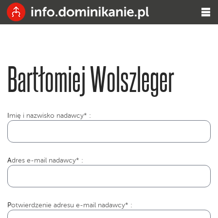
Bartłomiej Wolszleger
I
mię i nazwisko nadawcy* :
Adres e-mail nadawcy* :
Potwierdzenie adresu e-mail nadawcy* :