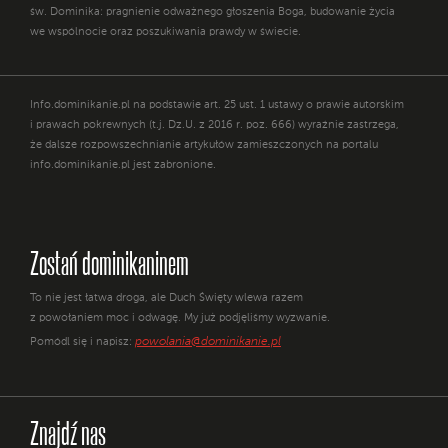
św. Dominika: pragnienie odważnego głoszenia Boga, budowanie życia
we wspólnocie oraz poszukiwania prawdy w świecie.
Info.dominikanie.pl na podstawie art. 25 ust. 1 ustawy o prawie autorskim
i prawach pokrewnych (t.j. Dz.U. z 2016 r. poz. 666) wyraźnie zastrzega,
że dalsze rozpowszechnianie artykułów zamieszczonych na portalu
info.dominikanie.pl jest zabronione.
Zostań dominikaninem
To nie jest łatwa droga, ale Duch Święty wlewa razem
z powołaniem moc i odwagę. My już podjęliśmy wyzwanie.
powolania@dominikanie.pl
Pomódl się i napisz:
Znajdź nas