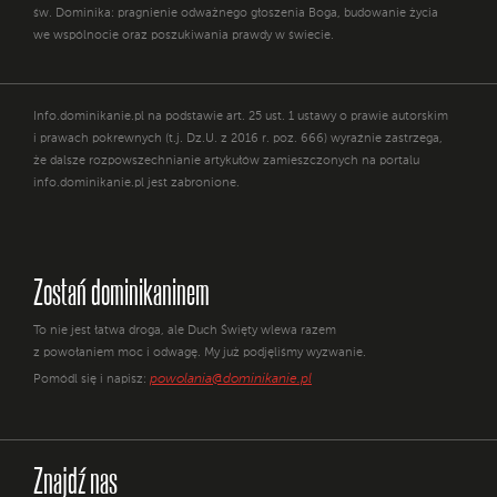
św. Dominika: pragnienie odważnego głoszenia Boga, budowanie życia
we wspólnocie oraz poszukiwania prawdy w świecie.
Info.dominikanie.pl na podstawie art. 25 ust. 1 ustawy o prawie autorskim
i prawach pokrewnych (t.j. Dz.U. z 2016 r. poz. 666) wyraźnie zastrzega,
że dalsze rozpowszechnianie artykułów zamieszczonych na portalu
info.dominikanie.pl jest zabronione.
Zostań dominikaninem
To nie jest łatwa droga, ale Duch Święty wlewa razem
z powołaniem moc i odwagę. My już podjęliśmy wyzwanie.
powolania@dominikanie.pl
Pomódl się i napisz:
Znajdź nas