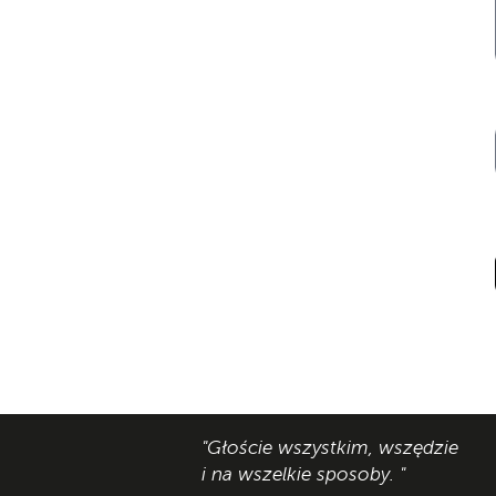
"Głoście wszystkim, wszędzie
i na wszelkie sposoby. "