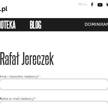
Poczta
Logowanie
Faceb
Yo
IOTEKA
BLOG
DOMINIKAN
Rafał Jereczek
I
mię i nazwisko nadawcy* :
Adres e-mail nadawcy* :