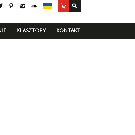
ook
uTube
Twitter
Pinterest
Instagram
SoundCloud
Sklep
UA
IE
KLASZTORY
KONTAKT