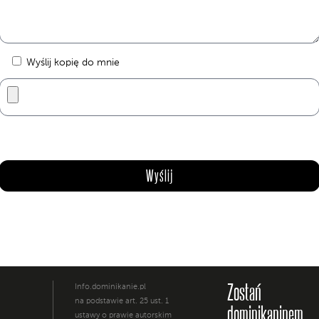
Wyślij kopię do mnie
Zostań
Info.dominikanie.pl
na podstawie art. 25 ust. 1
dominikaninem
ustawy o prawie autorskim