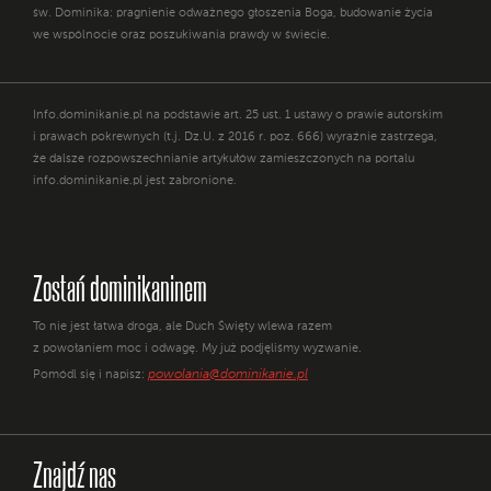
św. Dominika: pragnienie odważnego głoszenia Boga, budowanie życia
we wspólnocie oraz poszukiwania prawdy w świecie.
Info.dominikanie.pl na podstawie art. 25 ust. 1 ustawy o prawie autorskim
i prawach pokrewnych (t.j. Dz.U. z 2016 r. poz. 666) wyraźnie zastrzega,
że dalsze rozpowszechnianie artykułów zamieszczonych na portalu
info.dominikanie.pl jest zabronione.
Zostań dominikaninem
To nie jest łatwa droga, ale Duch Święty wlewa razem
z powołaniem moc i odwagę. My już podjęliśmy wyzwanie.
powolania@dominikanie.pl
Pomódl się i napisz:
Znajdź nas