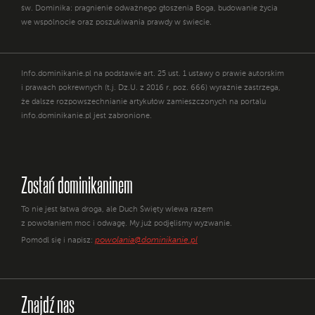
św. Dominika: pragnienie odważnego głoszenia Boga, budowanie życia
we wspólnocie oraz poszukiwania prawdy w świecie.
Info.dominikanie.pl na podstawie art. 25 ust. 1 ustawy o prawie autorskim
i prawach pokrewnych (t.j. Dz.U. z 2016 r. poz. 666) wyraźnie zastrzega,
że dalsze rozpowszechnianie artykułów zamieszczonych na portalu
info.dominikanie.pl jest zabronione.
Zostań dominikaninem
To nie jest łatwa droga, ale Duch Święty wlewa razem
z powołaniem moc i odwagę. My już podjęliśmy wyzwanie.
powolania@dominikanie.pl
Pomódl się i napisz:
Znajdź nas