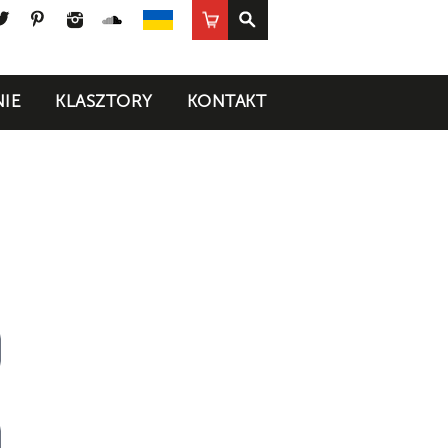
ook
uTube
Twitter
Pinterest
Instagram
SoundCloud
Sklep
UA
IE
KLASZTORY
KONTAKT