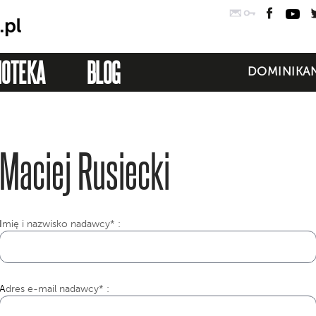
Poczta
Logowanie
Faceb
Yo
IOTEKA
BLOG
DOMINIKAN
Maciej Rusiecki
I
mię i nazwisko nadawcy* :
Adres e-mail nadawcy* :