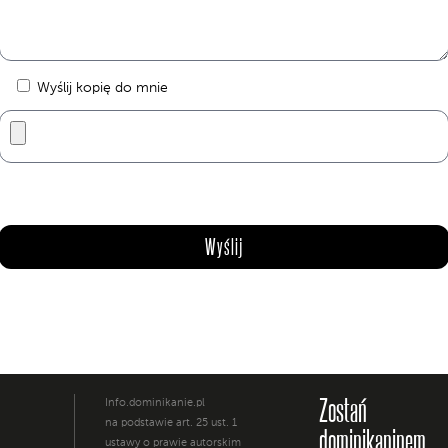
Wyślij kopię do mnie
Zostań
Info.dominikanie.pl
na podstawie art. 25 ust. 1
dominikaninem
ustawy o prawie autorskim