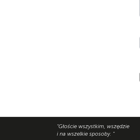
"Głoście wszystkim, wszędzie
i na wszelkie sposoby. "