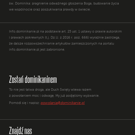
św. Dominika: pragnienie odważnego głoszenia Boga, budowanie życia
we wspólnocie oraz poszukiwania prawdy w świecie.
Info.dominikanie.pl na podstawie art. 25 ust. 1 ustawy o prawie autorskim
i prawach pokrewnych (t.j. Dz.U. z 2016 r. poz. 666) wyraźnie zastrzega,
że dalsze rozpowszechnianie artykułów zamieszczonych na portalu
info.dominikanie.pl jest zabronione.
Zostań dominikaninem
To nie jest łatwa droga, ale Duch Święty wlewa razem
z powołaniem moc i odwagę. My już podjęliśmy wyzwanie.
powolania@dominikanie.pl
Pomódl się i napisz:
Znajdź nas