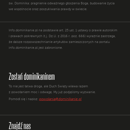
św. Dominika: pragnienie odważnego głoszenia Boga, budowanie życia
we wspólnocie oraz poszukiwania prawdy w świecie.
Info.dominikanie.pl na podstawie art. 25 ust. 1 ustawy o prawie autorskim
i prawach pokrewnych (t.j. Dz.U. z 2016 r. poz. 666) wyraźnie zastrzega,
że dalsze rozpowszechnianie artykułów zamieszczonych na portalu
info.dominikanie.pl jest zabronione.
Zostań dominikaninem
To nie jest łatwa droga, ale Duch Święty wlewa razem
z powołaniem moc i odwagę. My już podjęliśmy wyzwanie.
powolania@dominikanie.pl
Pomódl się i napisz:
Znajdź nas