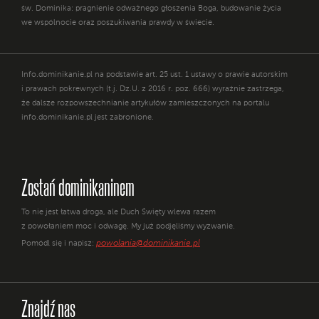
św. Dominika: pragnienie odważnego głoszenia Boga, budowanie życia
we wspólnocie oraz poszukiwania prawdy w świecie.
Info.dominikanie.pl na podstawie art. 25 ust. 1 ustawy o prawie autorskim
i prawach pokrewnych (t.j. Dz.U. z 2016 r. poz. 666) wyraźnie zastrzega,
że dalsze rozpowszechnianie artykułów zamieszczonych na portalu
info.dominikanie.pl jest zabronione.
Zostań dominikaninem
To nie jest łatwa droga, ale Duch Święty wlewa razem
z powołaniem moc i odwagę. My już podjęliśmy wyzwanie.
powolania@dominikanie.pl
Pomódl się i napisz:
Znajdź nas