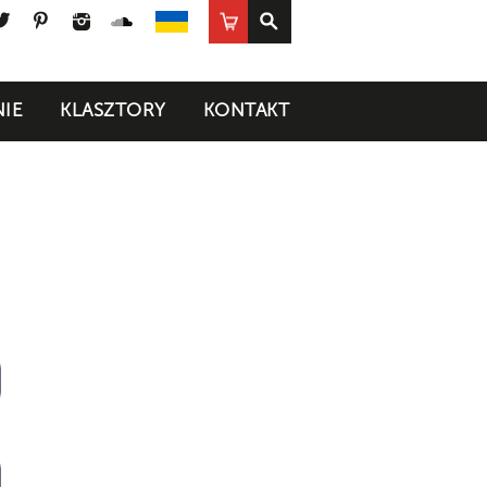
ook
uTube
Twitter
Pinterest
Instagram
SoundCloud
Sklep
UA
IE
KLASZTORY
KONTAKT