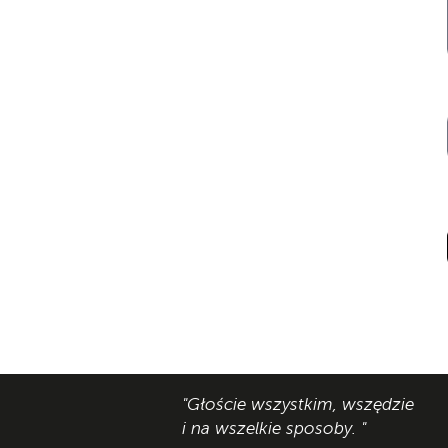
"Głoście wszystkim, wszędzie
i na wszelkie sposoby. "