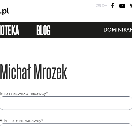
Poczta
Logowanie
Faceb
Yo
IOTEKA
BLOG
DOMINIKAN
Michał Mrozek
I
mię i nazwisko nadawcy* :
Adres e-mail nadawcy* :