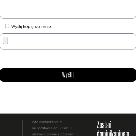
Wyślij kopię do mnie
Zostań
Info.dominikanie.pl
na podstawie art. 25 ust. 1
dominikaninem
ustawy o prawie autorskim