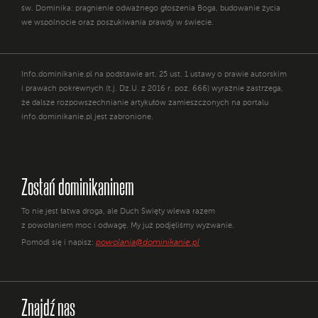
św. Dominika: pragnienie odważnego głoszenia Boga, budowanie życia
we wspólnocie oraz poszukiwania prawdy w świecie.
Info.dominikanie.pl na podstawie art. 25 ust. 1 ustawy o prawie autorskim
i prawach pokrewnych (t.j. Dz.U. z 2016 r. poz. 666) wyraźnie zastrzega,
że dalsze rozpowszechnianie artykułów zamieszczonych na portalu
info.dominikanie.pl jest zabronione.
Zostań dominikaninem
To nie jest łatwa droga, ale Duch Święty wlewa razem
z powołaniem moc i odwagę. My już podjęliśmy wyzwanie.
powolania@dominikanie.pl
Pomódl się i napisz:
Znajdź nas