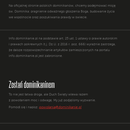
Na oficjalnej stronie polskich dominikanów, chcemy podejmować misję
św. Dominika: pragnienie odważnego głoszenia Boga, budowanie życia
we wspólnocie oraz poszukiwania prawdy w świecie.
Info.dominikanie.pl na podstawie art. 25 ust. 1 ustawy o prawie autorskim
i prawach pokrewnych (t.j. Dz.U. z 2016 r. poz. 666) wyraźnie zastrzega,
że dalsze rozpowszechnianie artykułów zamieszczonych na portalu
info.dominikanie.pl jest zabronione.
Zostań dominikaninem
To nie jest łatwa droga, ale Duch Święty wlewa razem
z powołaniem moc i odwagę. My już podjęliśmy wyzwanie.
powolania@dominikanie.pl
Pomódl się i napisz: