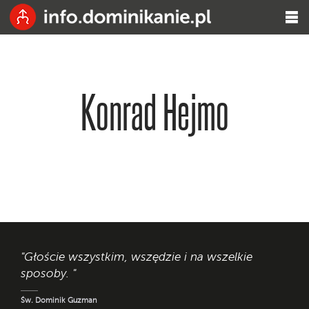
Konrad Hejmo
"Głoście wszystkim, wszędzie i na wszelkie
sposoby. "
Św. Dominik Guzman