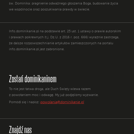
św. Dominika: pragnienie odważnego głoszenia Boga, budowanie życia
we wspólnocie oraz poszukiwania prawdy w świecie.
Info.dominikanie.pl na podstawie art. 25 ust. 1 ustawy o prawie autorskim
i prawach pokrewnych (t.j. Dz.U. z 2016 r. poz. 666) wyraźnie zastrzega,
że dalsze rozpowszechnianie artykułów zamieszczonych na portalu
info.dominikanie.pl jest zabronione.
Zostań dominikaninem
To nie jest łatwa droga, ale Duch Święty wlewa razem
z powołaniem moc i odwagę. My już podjęliśmy wyzwanie.
powolania@dominikanie.pl
Pomódl się i napisz:
Znajdź nas