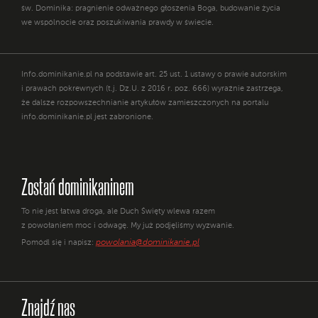
św. Dominika: pragnienie odważnego głoszenia Boga, budowanie życia
we wspólnocie oraz poszukiwania prawdy w świecie.
Info.dominikanie.pl na podstawie art. 25 ust. 1 ustawy o prawie autorskim
i prawach pokrewnych (t.j. Dz.U. z 2016 r. poz. 666) wyraźnie zastrzega,
że dalsze rozpowszechnianie artykułów zamieszczonych na portalu
info.dominikanie.pl jest zabronione.
Zostań dominikaninem
To nie jest łatwa droga, ale Duch Święty wlewa razem
z powołaniem moc i odwagę. My już podjęliśmy wyzwanie.
powolania@dominikanie.pl
Pomódl się i napisz:
Znajdź nas