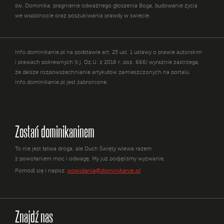
św. Dominika: pragnienie odważnego głoszenia Boga, budowanie życia
we wspólnocie oraz poszukiwania prawdy w świecie.
Info.dominikanie.pl na podstawie art. 25 ust. 1 ustawy o prawie autorskim
i prawach pokrewnych (t.j. Dz.U. z 2016 r. poz. 666) wyraźnie zastrzega,
że dalsze rozpowszechnianie artykułów zamieszczonych na portalu
info.dominikanie.pl jest zabronione.
Zostań dominikaninem
To nie jest łatwa droga, ale Duch Święty wlewa razem
z powołaniem moc i odwagę. My już podjęliśmy wyzwanie.
powolania@dominikanie.pl
Pomódl się i napisz:
Znajdź nas