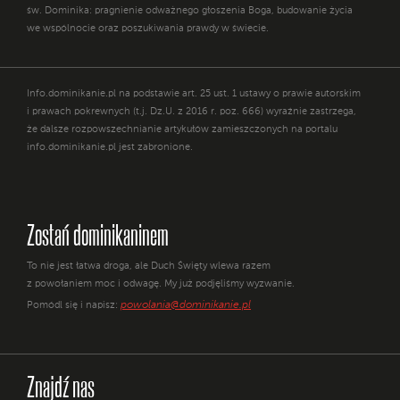
św. Dominika: pragnienie odważnego głoszenia Boga, budowanie życia
we wspólnocie oraz poszukiwania prawdy w świecie.
Info.dominikanie.pl na podstawie art. 25 ust. 1 ustawy o prawie autorskim
i prawach pokrewnych (t.j. Dz.U. z 2016 r. poz. 666) wyraźnie zastrzega,
że dalsze rozpowszechnianie artykułów zamieszczonych na portalu
info.dominikanie.pl jest zabronione.
Zostań dominikaninem
To nie jest łatwa droga, ale Duch Święty wlewa razem
z powołaniem moc i odwagę. My już podjęliśmy wyzwanie.
powolania@dominikanie.pl
Pomódl się i napisz:
Znajdź nas