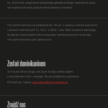
św. Dominika: pragnienie odważnego głoszenia Boga, budowanie życia
we wspólnocie oraz poszukiwania prawdy w świecie.
Info.dominikanie.pl na podstawie art. 25 ust. 1 ustawy o prawie autorskim
i prawach pokrewnych (t.j. Dz.U. z 2016 r. poz. 666) wyraźnie zastrzega,
że dalsze rozpowszechnianie artykułów zamieszczonych na portalu
info.dominikanie.pl jest zabronione.
Zostań dominikaninem
To nie jest łatwa droga, ale Duch Święty wlewa razem
z powołaniem moc i odwagę. My już podjęliśmy wyzwanie.
powolania@dominikanie.pl
Pomódl się i napisz:
Znajdź nas