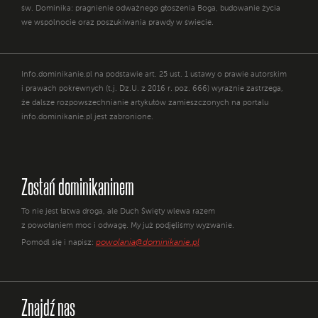
św. Dominika: pragnienie odważnego głoszenia Boga, budowanie życia
we wspólnocie oraz poszukiwania prawdy w świecie.
Info.dominikanie.pl na podstawie art. 25 ust. 1 ustawy o prawie autorskim
i prawach pokrewnych (t.j. Dz.U. z 2016 r. poz. 666) wyraźnie zastrzega,
że dalsze rozpowszechnianie artykułów zamieszczonych na portalu
info.dominikanie.pl jest zabronione.
Zostań dominikaninem
To nie jest łatwa droga, ale Duch Święty wlewa razem
z powołaniem moc i odwagę. My już podjęliśmy wyzwanie.
powolania@dominikanie.pl
Pomódl się i napisz:
Znajdź nas