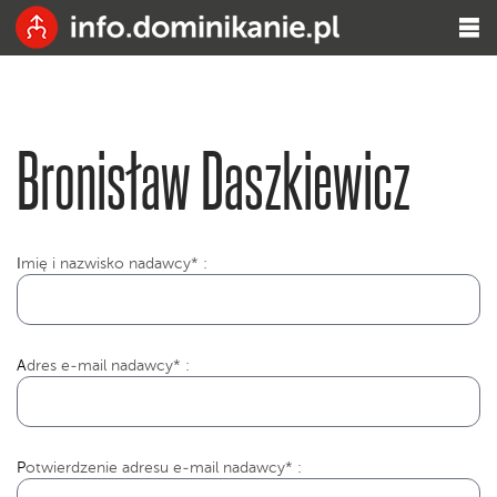
Bronisław Daszkiewicz
I
mię i nazwisko nadawcy* :
Adres e-mail nadawcy* :
Potwierdzenie adresu e-mail nadawcy* :